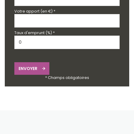
Votre apport (en €) *
Taux d'emprunt (%) *
ENVOYER
* Champs obligatoires