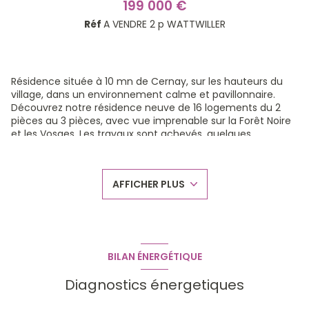
199 000 €
Réf
A VENDRE 2 p WATTWILLER
Résidence située à 10 mn de Cernay, sur les hauteurs du
village, dans un environnement calme et pavillonnaire.
Découvrez notre résidence neuve de 16 logements du 2
pièces au 3 pièces, avec vue imprenable sur la Forêt Noire
et les Vosges. Les travaux sont achevés, quelques
appartements sont encore disponibles.
Exemple de bien à découvrir: Joli 2 pièces 45m² 199.000€
en rez de jardin avec terrasse de 11 m² orientée ouest et un
AFFICHER PLUS
jardin de 53 m² clôturé.
Frais de notaire réduits. Possibilité parking et garage. Autres
2 pièces disponibles en étage de 44 m² à 56 m². Les 3p
démarrent à 247.000 €
Nous vous proposons une étude personnalisée de votre
projet. Autres appartements disponibles sur ENSIHEIM,
BILAN ÉNERGÉTIQUE
Soultzmatt, Riedisheim, Landser et sur toute la région
frontalière.
Diagnostics énergetiques
Plus de renseignements auprès de Valérie Lieb
06.12.70.26.89