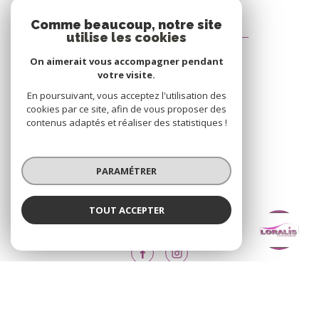
Comme beaucoup, notre site
LORALIS IMMOBILIER
utilise les cookies
11 AVENUE CLÉMENCEAU
On aimerait vous accompagner pendant
68100
MULHOUSE
votre visite.
En poursuivant, vous acceptez l'utilisation des
06 12 70 26 89
cookies par ce site, afin de vous proposer des
loralis@sfr.fr
contenus adaptés et réaliser des statistiques !
PARAMÉTRER
NOS RÉSEAUX
Nous suivre
TOUT ACCEPTER
LORALIS IMMOBILIER
Agence