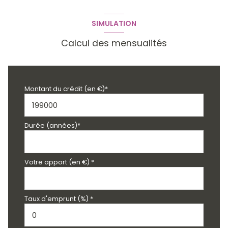
SIMULATION
Calcul des mensualités
Montant du crédit (en €)*
Durée (années)*
Votre apport (en €) *
Taux d'emprunt (%) *