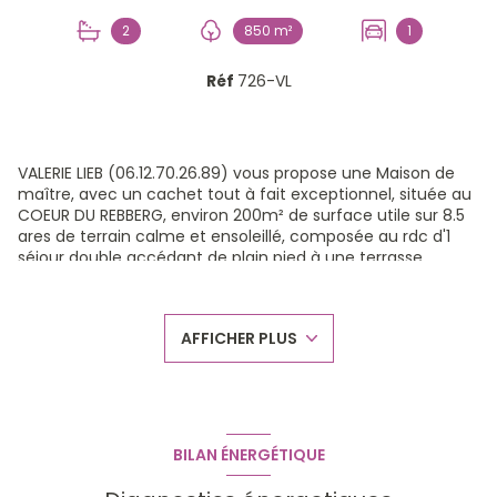
2
850 m²
1
Réf
726-VL
VALERIE LIEB (06.12.70.26.89) vous propose une Maison de
maître, avec un cachet tout à fait exceptionnel, située au
COEUR DU REBBERG, environ 200m² de surface utile sur 8.5
ares de terrain calme et ensoleillé, composée au rdc d'1
séjour double accédant de plain pied à une terrasse
orientée sud/ouest, 1 bureau , 1 cuisine; au 1er étage, 3
chambres , 1 sdb neuve avec douche+baignoire, 1
buanderie; au 2ème étage ( aménagé en 2013) 2
AFFICHER PLUS
chambres et 1 sdb . Cave en sous sol. Garage
extérieur.Remise dans le jardin. ,Travaux importants réalisés
ces 10 dernières années: chaudière, fenêtres pvc, salles de
bains, remplacement de la toiture, ravalement de la
façade. Vous apprécieriez tout particulièrement la
situation privilégiée de cette propriété, sur les hauteurs,
BILAN ÉNERGÉTIQUE
dans un cadre verdoyant, à 2 pas du centre, de la gare et
des hôpitaux. ,Opportunité rare. Pour toute information