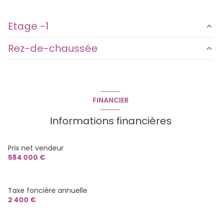
Etage -1
Rez-de-chaussée
Terrasse
0 m²
Parking
0 m²
Terrain
850 m²
Cave
0 m²
FINANCIER
Informations financières
Prix net vendeur
584 000 €
Taxe foncière annuelle
2 400 €