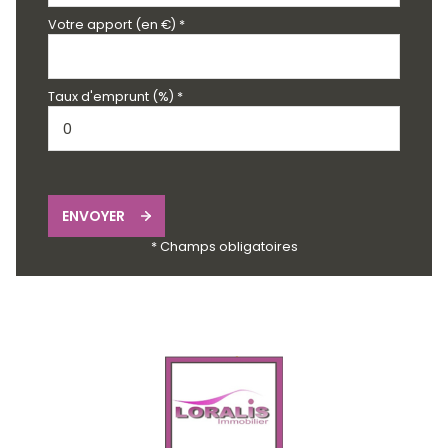
Votre apport (en €) *
Taux d'emprunt (%) *
ENVOYER
* Champs obligatoires