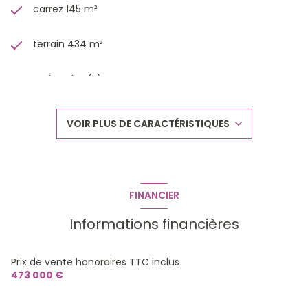
carrez 145 m²
terrain 434 m²
4 chambre(s)
2 salle(s) de bain
VOIR PLUS DE CARACTÉRISTIQUES
2 salle(s) d'eau
construit en 2022
FINANCIER
cuisine américaine (équipée)
Informations financières
Chauffage individuel : au sol (pompe à chaleur)
Prix de vente honoraires TTC inclus
473 000 €
1 garage(s)