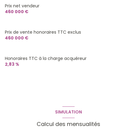
Prix net vendeur
1 niveau(x)
460 000 €
terrasse
Prix de vente honoraires TTC exclus
460 000 €
arboré
piscinable
Honoraires TTC à la charge acquéreur
2,83 %
accès handicapé
SIMULATION
Calcul des mensualités