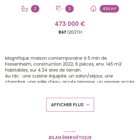
2
2
434 m²
473 000 €
Réf
1263TH
Magnifique maison contemporaine à 5 min de
Fessenheim, construction 2022, 6 pièces, env. 145 m2
habitables, sur 4.34 ares de terrain.
Au rdc : une cuisine équipée, un salon/séjour, une
chambre, une salle d'eau, accès terrasse, un garage accès
direct maison, possibilité de vivre de plain pied.
A l'étage: 3 chambres, une salle de bains avec douche à
l'italienne, un balcon, une terrasse.
AFFICHER PLUS
A l'extérieur : une cour avec parking, une terrasse, un
potager, le tout cloturé .
Prestations: chauufage au sol avec pompe à chaleur (
classse énergétique B) , une climatisation, volets BSO,
garantie décénnale.
Prix intéressant 2813€/m2 hors terrain, le neuf est
BILAN ÉNERGÉTIQUE