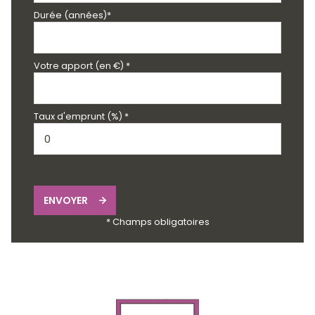
Durée (années)*
Votre apport (en €) *
Taux d'emprunt (%) *
ENVOYER
* Champs obligatoires