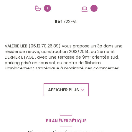
1
1
Réf
722-VL
VALERIE LIEB (06.12.70.26.89) vous propose un 3p dans une
résidence neuve, construction 2013/2014, au 2ème et
DERNIER ETAGE , avec une terrasse de 9m² orientée sud,
parking privé en sous sol, au centre de Rixheim.
Emplacement stratégique à proximité des commerces,
des écoles et de la gare. ,Vue totalement dégagée depuis
la terrasse. L'appartement est équipé d'une cuisine,
ouverte sur le séjour, de 2 chambres à coucher, sdb ( avec
AFFICHER PLUS
fenêtre) et wc séparé + cellier et placard à l'entrée. Sols
carrelés et parquetés. excellent état général. ,Idéal pour
1ère acquisition ou investisseur. Faibles charges. Pas
d'ascenseur. ,Copropriété composée de 3 petits bâtiments
de 2 étages chacun. ,Pour plus de précisions , contactez
VALERIE LIEB 06.12.70.26.89
BILAN ÉNERGÉTIQUE