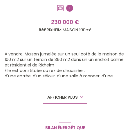
1
230 000 €
Réf
RIXHEIM MAISON 100m²
A vendre, Maison jumelée sur un seul coté de la maison de
100 m2 sur un terrain de 360 m2 dans un un endroit calme
et résidentiel de Rixheim
Elle est constituée au rez de chaussée :
d'une entrée, d'un séjour, d'une salle à manger, d'une
cuisine équipée et d'un WC.
Au 1er étage : 3 chambres et une salle de bain avec WC
1 grenier accessible
AFFICHER PLUS
au sous sol : 1 garage 2 voitures, une buanderie et une cave
A l'extérieur : la maison est entouré d'un jardin sur 3 cotés
de la maison et une terrasse.
1 place de parking
Le chauffage : Dans le salon/salle à manger le chauffage
principale est au bois, un "Kachelhofen" complété par un
BILAN ÉNERGÉTIQUE