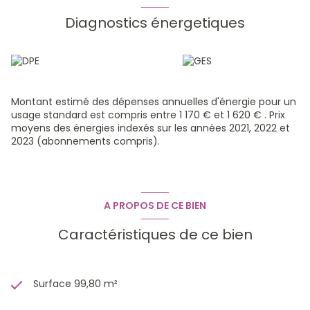
chauffage électrique.
Le DPE est en catégorie "D", le GES est "B"
Diagnostics énergetiques
* certaines photos intérieur amélioré par IA - suppression
mobilier -
Reférences : 1404ME
Pour plus de renseignements merci de contacter Mario
ELIA au 06 72 33 84 31
Montant estimé des dépenses annuelles d'énergie pour un
usage standard est compris entre 1 170 € et 1 620 € . Prix
moyens des énergies indexés sur les années 2021, 2022 et
2023 (abonnements compris).
A PROPOS DE CE BIEN
Caractéristiques de ce bien
Surface 99,80 m²