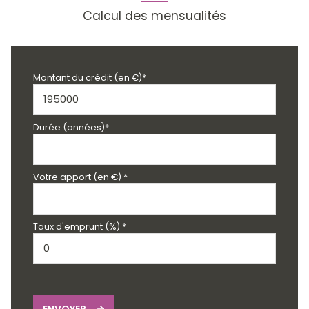
quartier REBBERG
Calcul des mensualités
accès handicapé
Montant du crédit (en €)*
Durée (années)*
Votre apport (en €) *
Taux d'emprunt (%) *
ENVOYER