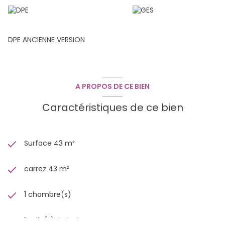
renseignements auprès de Valérie Lieb 06.12.70.26.89
Bâtiment B213 , photos appartement achevé dans la 1ère
tranche.
EMPLACEMENT UNIQUE RIEN DE COMPARABLE SUR LE MARCHE
DPE ANCIENNE VERSION
ACTUELLEMENT
A PROPOS DE CE BIEN
Caractéristiques de ce bien
Surface 43 m²
carrez 43 m²
1 chambre(s)
1 salle(s) de bain