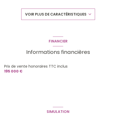
construit en 2025
VOIR PLUS DE CARACTÉRISTIQUES
Chauffage individuel : au sol (gaz)
exposition Sud
FINANCIER
1er étage
Informations financières
3 étage(s)
Prix de vente honoraires TTC inclus
195 000 €
ascenseur
vue champs
terrasse
SIMULATION