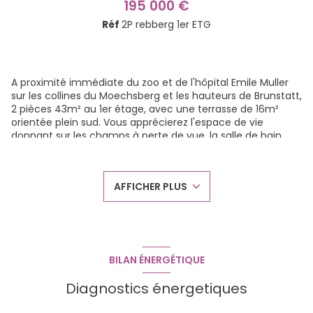
195 000 €
Réf
2P rebberg 1er ETG
A proximité immédiate du zoo et de l'hôpital Emile Muller
sur les collines du Moechsberg et les hauteurs de Brunstatt,
2 pièces 43m² au 1er étage, avec une terrasse de 16m²
orientée plein sud. Vous apprécierez l'espace de vie
donnant sur les champs à perte de vue, la salle de bain
avec douche à l'italienne, l'architecture élégante et
contemporaine de cette nouvelle résidence en cours de
construction.
AFFICHER PLUS
Visite rapide sur rdv pour découvrir nos appartements
achevés dans la première tranche.
Frais de notaire réduits. Possibilité garage, cave, parking
extérieur.
Chaudière gaz à condensation, chauffage au sol, baies
vitrées coulissantes, volets motorisés, porte blindée, sols
BILAN ÉNERGÉTIQUE
carrelés et parquetés.
Nous vous proposons une étude personnalisée de votre
Diagnostics énergetiques
projet. Autres appartements disponibles sur landser ,
riedisheim et secteur frontalier.