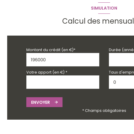
SIMULATION
Calcul des mensual
Montant du crédit (en €)*
Durée (anné
Votre apport (en €) *
Taux d'empru
ENVOYER
* Champs obligatoires