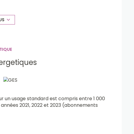
étage, terrrasse de 12 m2 196.000 €. Prévoir
 à partir de 247.000 €. Frais de notaire
US
.70.26.89
TIQUE
ergetiques
r un usage standard est compris entre 1 000
es années 2021, 2022 et 2023 (abonnements