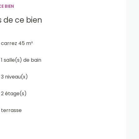
E BIEN
s de ce bien
carrez 45 m²
1 salle(s) de bain
3 niveau(x)
2 étage(s)
terrasse