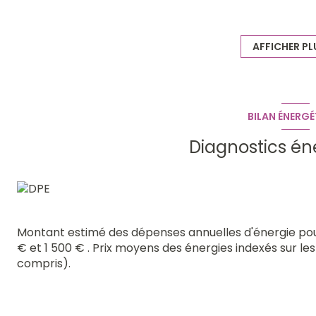
perspectives sur la Forêt Noire et les Vosges.
Exemple de 2 pièces encore disponible: 45 m2 , au 1er 
garage et/ou parking en plus du prix de vente. 3 pièces
AFFICHER PL
réduits.
Renseignements et visites auprès de Valérie Lieb 06.12
BILAN ÉNERGÉ
Diagnostics én
Montant estimé des dépenses annuelles d'énergie pou
€ et 1 500 € . Prix moyens des énergies indexés sur l
compris).