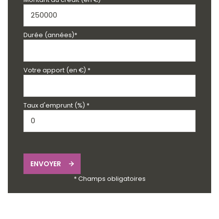
Durée (années)*
Votre apport (en €) *
Taux d'emprunt (%) *
ENVOYER
* Champs obligatoires