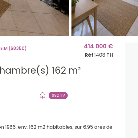
414 000 €
EIM (68350)
Réf
1408 TH
Maison 7 pièce(s) 5 chambre(s) 162 m²
692 m²
n 1986, env. 162 m2 habitables, sur 6.95 ares de