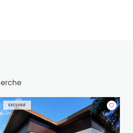
herche
EXCLUSIF