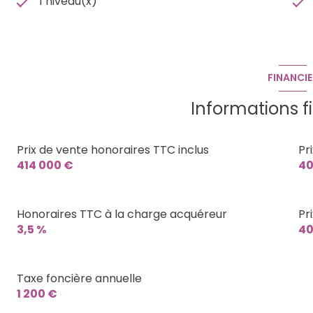
1 niveau(x)
FINANCIE
Informations f
Prix de vente honoraires TTC inclus
Pr
414 000 €
40
Honoraires TTC à la charge acquéreur
Pr
3,5 %
40
Taxe foncière annuelle
1 200 €