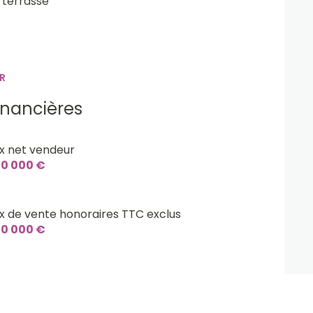
terrasse
R
inancières
ix net vendeur
0 000 €
ix de vente honoraires TTC exclus
0 000 €