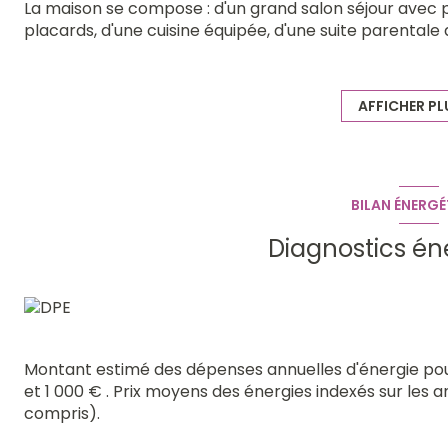
La maison se compose : d'un grand salon séjour avec 
placards, d'une cuisine équipée, d'une suite parentale
bain avec douche à l'italienne, un wc. A l'étage 3 gran
buanderie, une chaufferie. A l'extérieur une terrasse, u
Chauffage au gaz à condensation récent, un poele à bois,
AFFICHER PL
cave, triple vitrage récent, faibles consommations.
Equipements : store électrique, portail alu, volets alu,
foncière 1200€.
Travaux de rafraichissement à prévoir.
BILAN ÉNERGÉ
SITUATION AU CALME-EN IMPASSE-INTIMITE DANS LE
Diagnostics én
Montant estimé des dépenses annuelles d'énergie po
et 1 000 € . Prix moyens des énergies indexés sur les
compris).