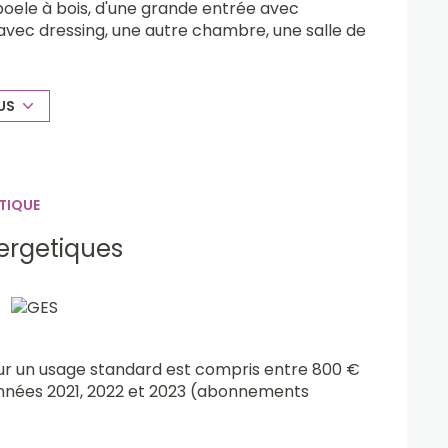
poele à bois, d'une grande entrée avec
 avec dressing, une autre chambre, une salle de
des pièces. Au sous-sol un garage, une
n terrain arboré et cloturé.
 isolation intérieure, isolation toiture et
US
 porte de garage sectionnelle etc.... Taxe
TIQUE
 JARDIN-PROCHE DES COMMODITES
ergetiques
ur un usage standard est compris entre 800 €
 années 2021, 2022 et 2023 (abonnements