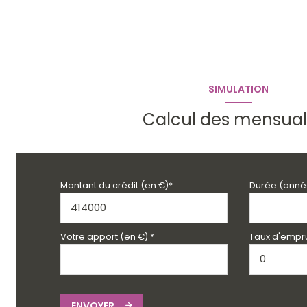
SIMULATION
Calcul des mensual
Montant du crédit (en €)*
Durée (anné
Votre apport (en €) *
Taux d'empru
ENVOYER