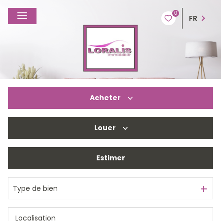
0
FR
Acheter
Louer
De l'ancien
Du neuf
Estimer
De l'immo pro
De l'immo pro
Type de bien